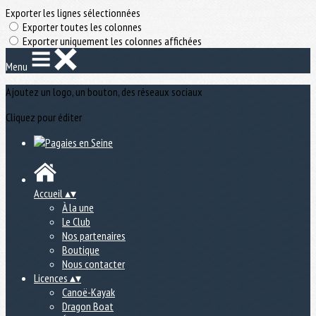
Exporter les lignes sélectionnées
Exporter toutes les colonnes
Exporter uniquement les colonnes affichées
Menu
Ajoutez un logo, un bouton, des réseaux sociaux
Cliquez pour éditer
Accueil
▴
▾
À la une
Le Club
Nos partenaires
Boutique
Nous contacter
Licences
▴
▾
Canoë-Kayak
Dragon Boat