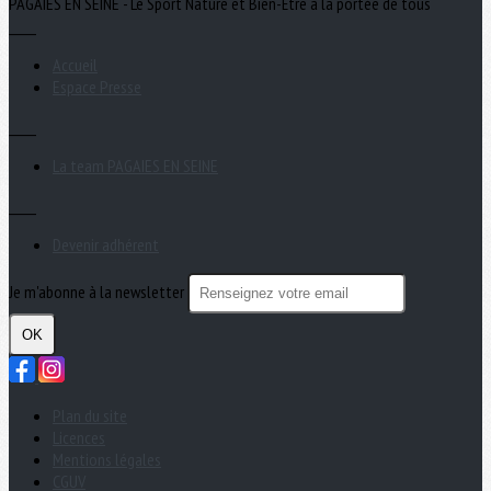
PAGAIES EN SEINE - Le Sport Nature et Bien-Être à la portée de tous
_____
Accueil
Espace Presse
_____
La team PAGAIES EN SEINE
_____
Devenir adhérent
Je m'abonne à la newsletter
OK
Plan du site
Licences
Mentions légales
CGUV