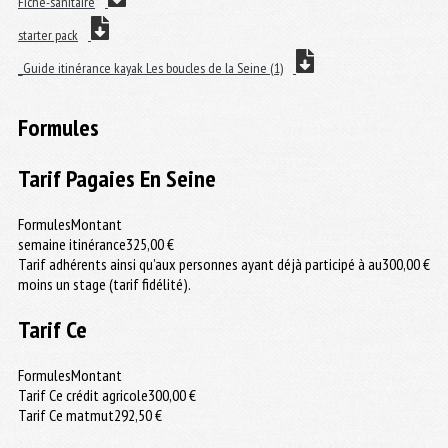
Fiche-sanitaire
starter pack
_Guide itinérance kayak Les boucles de la Seine (1)
Formules
Tarif Pagaies En Seine
Formules
Montant
semaine itinérance
325,00 €
Tarif adhérents ainsi qu’aux personnes ayant déjà participé à au
300,00 €
moins un stage (tarif fidélité).
Tarif Ce
Formules
Montant
Tarif Ce crédit agricole
300,00 €
Tarif Ce matmut
292,50 €