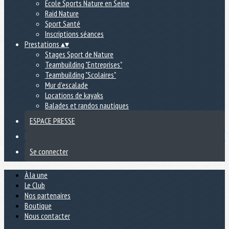
École Sports Nature en Seine
Raid Nature
Sport Santé
Inscriptions séances
Prestations
▴
▾
Stages Sport de Nature
Teambuilding "Entreprises"
Teambuilding "Scolaires"
Mur d'escalade
Locations de kayaks
Balades et randos nautiques
ESPACE PRESSE
Se connecter
À la une
Le Club
Nos partenaires
Boutique
Nous contacter