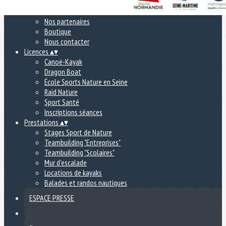
À la une
Le Club
Nos partenaires
Boutique
Nous contacter
Licences
▴
▾
Canoë-Kayak
Dragon Boat
École Sports Nature en Seine
Raid Nature
Sport Santé
Inscriptions séances
Prestations
▴
▾
Stages Sport de Nature
Teambuilding "Entreprises"
Teambuilding "Scolaires"
Mur d'escalade
Locations de kayaks
Balades et randos nautiques
ESPACE PRESSE