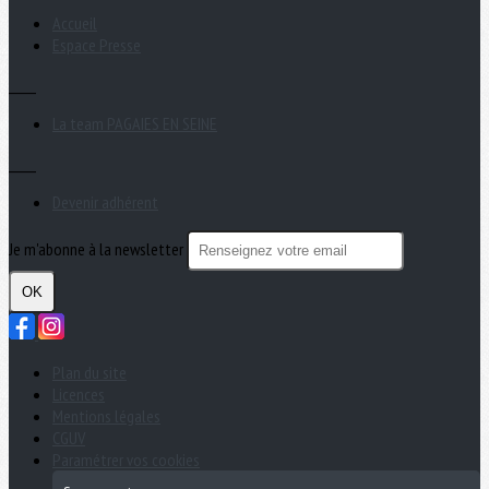
Accueil
Espace Presse
_____
La team PAGAIES EN SEINE
_____
Devenir adhérent
Je m'abonne à la newsletter
OK
Plan du site
Licences
Mentions légales
CGUV
Paramétrer vos cookies