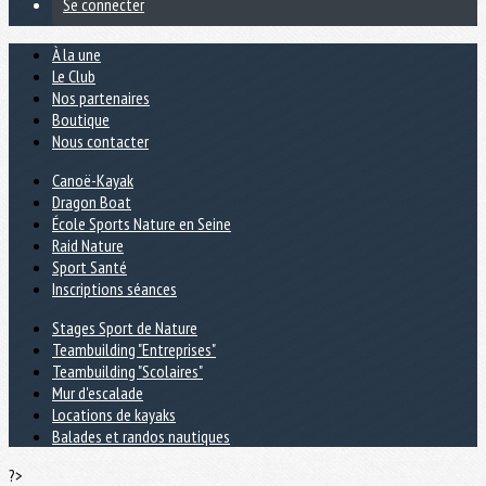
Se connecter
À la une
Le Club
Nos partenaires
Boutique
Nous contacter
Canoë-Kayak
Dragon Boat
École Sports Nature en Seine
Raid Nature
Sport Santé
Inscriptions séances
Stages Sport de Nature
Teambuilding "Entreprises"
Teambuilding "Scolaires"
Mur d'escalade
Locations de kayaks
Balades et randos nautiques
?>