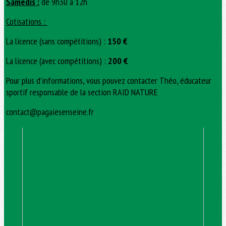
Samedis :
de 9h30 à 12h
Cotisations :
La licence (sans compétitions) :
150 €
La licence (avec compétitions) :
200 €
Pour plus d’informations, vous pouvez contacter Théo, éducateur
sportif responsable de la section RAID NATURE
contact@pagaiesenseine.fr