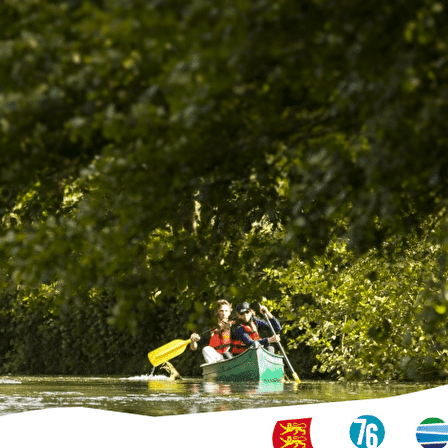
Exporter les lignes sélectionnées
Exporter toutes les colonnes
Exporter uniquement les colonnes affichées
Menu
<
>
À la une
Le Club
Nos partenaires
Boutique
Nous contacter
Ajoutez un logo, un bouton, des réseaux sociaux
Cliquez pour éditer
Accueil
▴
▾