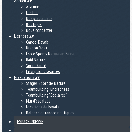
Accueil
▴
▾
À la une
Le Club
Nos partenaires
Boutique
Nous contacter
Licences
▴
▾
Canoë-Kayak
Dragon Boat
École Sports Nature en Seine
Raid Nature
Sport Santé
Inscriptions séances
Prestations
▴
▾
Stages Sport de Nature
Teambuilding "Entreprises"
Teambuilding "Scolaires"
Mur d'escalade
Locations de kayaks
Balades et randos nautiques
ESPACE PRESSE