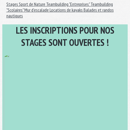
Stages Sport de Nature
Teambuilding "Entreprises"
Teambuilding
"Scolaires"
Mur d'escalade
Locations de kayaks
Balades et randos
nautiques
LES INSCRIPTIONS POUR NOS
STAGES SONT OUVERTES !