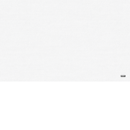
PAGAIES EN SEINE - Le Sport Nature et Bien-Être à la portée de tous
_____
Accueil
Espace Presse
_____
La team PAGAIES EN SEINE