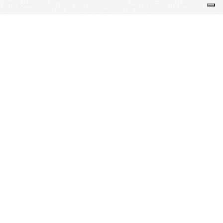
PAGAIES EN SEINE - Le Sport Nature et Bien-Être à la portée de tous
_____
Accueil
Espace Presse
_____
La team PAGAIES EN SEINE
_____
Devenir adhérent
Je m'abonne à la newsletter
OK
Plan du site
Licences