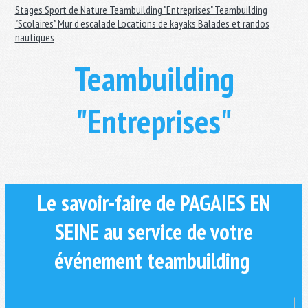
Stages Sport de Nature
Teambuilding "Entreprises"
Teambuilding
"Scolaires"
Mur d'escalade
Locations de kayaks
Balades et randos
nautiques
Teambuilding
"Entreprises"
Le savoir-faire de PAGAIES EN
SEINE au service de votre
événement teambuilding