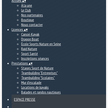
Accueil
▴
▾
À la une
Le Club
Nos partenaires
Boutique
Nous contacter
Licences
▴
▾
Canoë-Kayak
Dragon Boat
École Sports Nature en Seine
Raid Nature
Sport Santé
Inscriptions séances
Prestations
▴
▾
Stages Sport de Nature
Teambuilding "Entreprises"
Teambuilding "Scolaires"
Mur d'escalade
Locations de kayaks
Balades et randos nautiques
ESPACE PRESSE